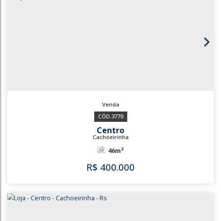
3814
Jardim América
Cachoeirinha
170m²
R$
375.000
3814