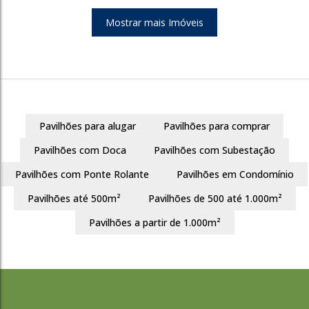
Mostrar mais Imóveis
608
Pavilhões para alugar
Pavilhões para comprar
Bairro Monte Carlo
Pavilhões com Doca
Pavilhões com Subestação
Cachoeirinha
Pavilhões com Ponte Rolante
Pavilhões em Condomínio
212m²
300m²
Pavilhões até 500m²
Pavilhões de 500 até 1.000m²
R$
530.000
Pavilhões a partir de 1.000m²
608