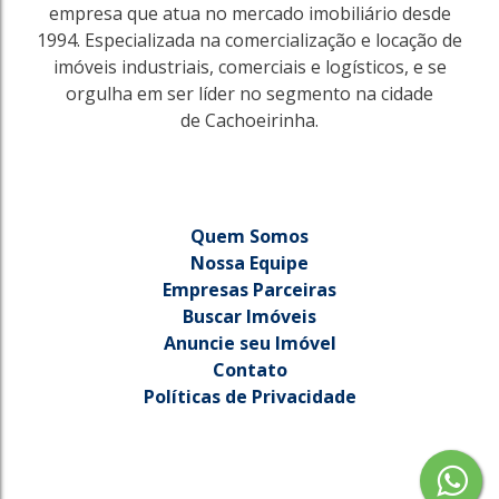
empresa que atua no mercado imobiliário desde
1994. Especializada na comercialização e locação de
imóveis industriais, comerciais e logísticos, e se
orgulha em ser líder no segmento na cidade
de Cachoeirinha.
Quem Somos
Nossa Equipe
Empresas Parceiras
Buscar Imóveis
2223
Anuncie seu Imóvel
Princesa Izabel
Contato
Cachoeirinha
Políticas de Privacidade
112m²
250m²
R$
550.000