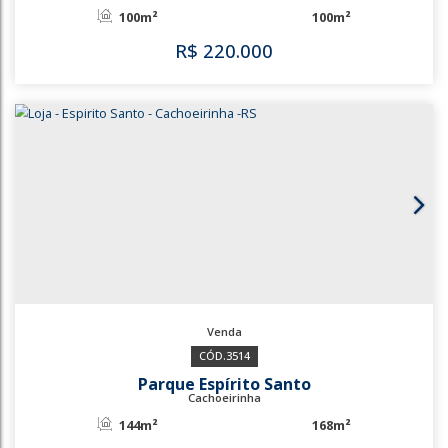
R$
160.000
3587
3511
Carlos Antônio Wilkens
Cachoeirinha