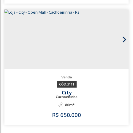
3253
Bairro Vista Alegre
Cachoeirinha
130m²
R$
530.000
3253