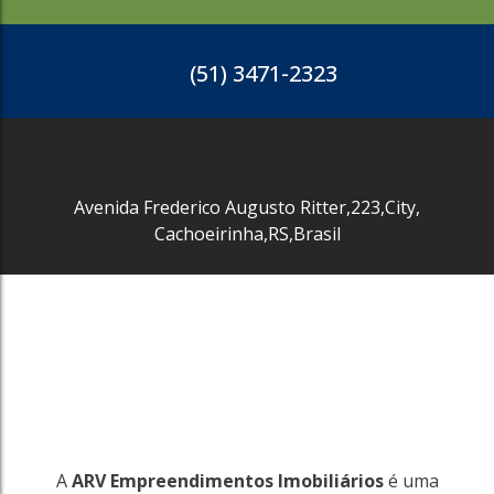
(51) 3471-2323
Avenida Frederico Augusto Ritter
,
223
,
City
,
Cachoeirinha
,
RS
,
Brasil
3765
Centro
Cachoeirinha
63m²
R$
550.000
A
ARV Empreendimentos Imobiliários
é uma
3765