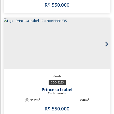
3766
Centro
Cachoeirinha
63m²
R$
450.000
3766