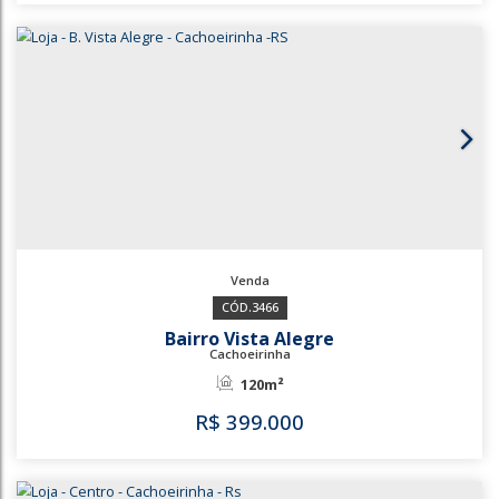
Parque Espírito Santo
Cachoeirinha
144m²
168m²
R$
300.000
3514