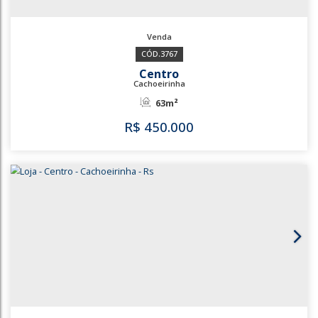
3769
3588
Parque da Matriz
Cachoeirinha
130m²
R$
400.000