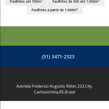
Pavilhões até 500m²
Pavilhões de 500 até 1.000m²
3658
Pavilhões a partir de 1.000m²
(51) 3471-2323
Avenida Frederico Augusto Ritter
,
223
,
City
,
Cachoeirinha
,
RS
,
Brasil