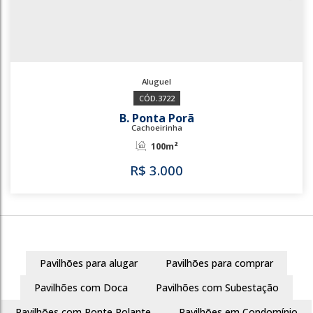
3722
B. Ponta Porã
Cachoeirinha
100m²
Pavilhões para alugar
Pavilhões para comprar
R$
3.000
Pavilhões com Doca
Pavilhões com Subestação
Pavilhões com Ponte Rolante
Pavilhões em Condomínio