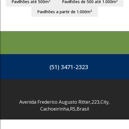
Pavilhões até 500m²
Pavilhões de 500 até 1.000m²
3823
Pavilhões a partir de 1.000m²
(51) 3471-2323
Avenida Frederico Augusto Ritter
,
223
,
City
,
Cachoeirinha
,
RS
,
Brasil