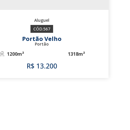
567
Portão Velho
Portão
1200m²
1318m²
R$
13.200
567