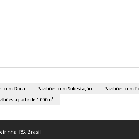
es com Doca
Pavilhões com Subestação
Pavilhões com P
vilhões a partir de 1.000m²
eirinha
,
RS
,
Brasil