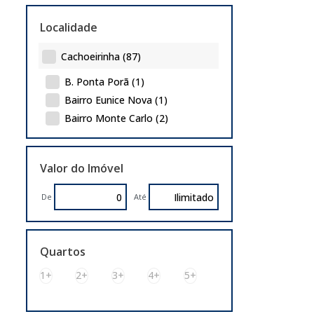
Localidade
Cachoeirinha (87)
B. Ponta Porã (1)
Bairro Eunice Nova (1)
Bairro Monte Carlo (2)
Bairro Nova Cachoeirinha (1)
Bairro Regina (5)
Valor do Imóvel
Bairro Santo Ângelo (3)
Bairro Silveira Martins (1)
De
Até
Bairro V Cachoeirinha (6)
Bairro Veranópolis (1)
Bairro Veranópolis (5)
Quartos
Bairro Vista Alegre (5)
1+
2+
3+
4+
5+
Bom Princípio (4)
Carlos Antônio Wilkens (2)