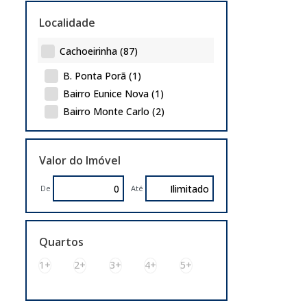
Localidade
Cachoeirinha (87)
B. Ponta Porã (1)
Bairro Eunice Nova (1)
Bairro Monte Carlo (2)
Bairro Nova Cachoeirinha (1)
Bairro Regina (5)
Valor do Imóvel
Bairro Santo Ângelo (3)
Bairro Silveira Martins (1)
De
Até
Bairro V Cachoeirinha (6)
Bairro Veranópolis (1)
Bairro Veranópolis (5)
Quartos
Bairro Vista Alegre (5)
1+
2+
3+
4+
5+
Bom Princípio (4)
Carlos Antônio Wilkens (2)