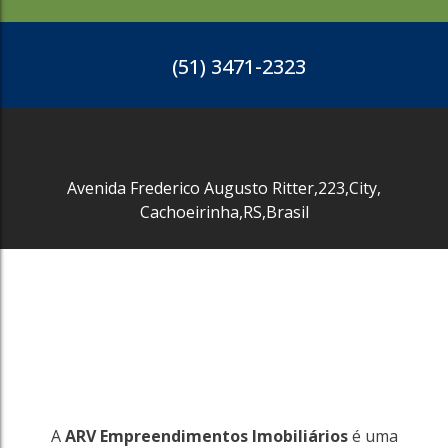
(51) 3471-2323
Avenida Frederico Augusto Ritter
,
223
,
City
,
Cachoeirinha
,
RS
,
Brasil
526
Bairro Vista Alegre
Cachoeirinha
716m²
768m²
R$
6.500
A
ARV Empreendimentos Imobiliários
é uma
526