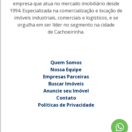
empresa que atua no mercado imobiliário desde
1994. Especializada na comercialização e locação de
imóveis industriais, comerciais e logísticos, e se
orgulha em ser líder no segmento na cidade
de Cachoeirinha.
Quem Somos
Nossa Equipe
Empresas Parceiras
Buscar Imóveis
787
Anuncie seu Imóvel
São Judas Tadeu
Contato
Gravataí
Políticas de Privacidade
528m²
R$
6.600