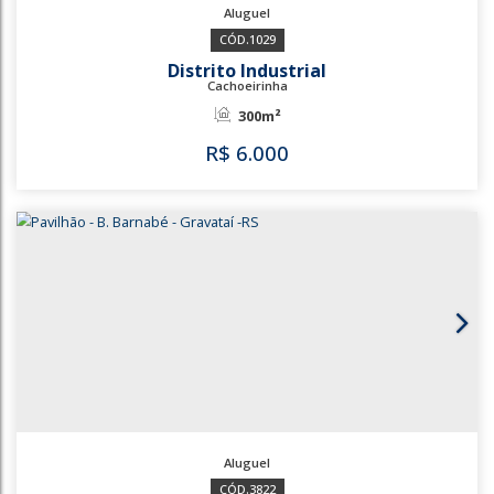
630
2353
Parque Primavera
Esteio