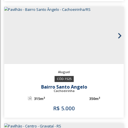
Sarandi
Porto Alegre
300m²
R$
4.900
3341