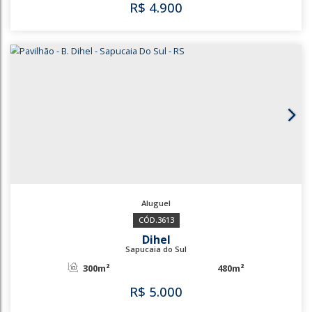
180m²
R$
4.500
431
3341