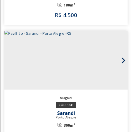
R$
4.500
1170
431
Walderez
Sapucaia do Sul