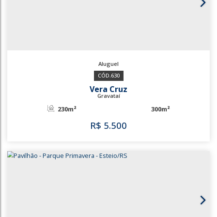
1164
Centro
Gravataí
380m²
R$
5.000
1164