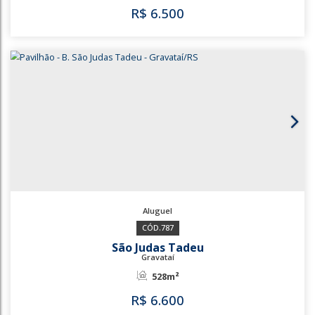
1029
Distrito Industrial
Cachoeirinha
300m²
R$
6.000
1029