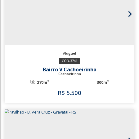
1525
Bairro Santo Ângelo
Cachoeirinha
315m²
350m²
R$
5.000
1525