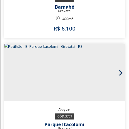
650m²
925m²
R$
6.000
2353
1399