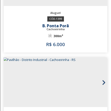
3741
630
Vera Cruz
Gravataí
230m²
300m²
R$
5.500