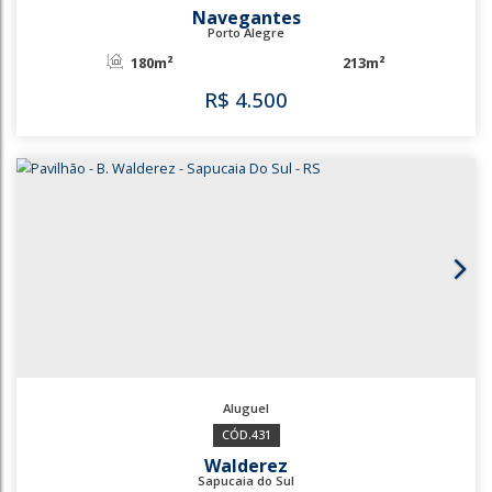
2583
1170
Navegantes
Porto Alegre
180m²
213m²