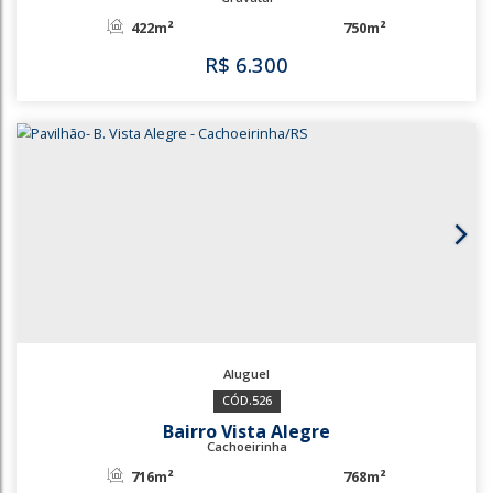
B. Ponta Porã
Cachoeirinha
300m²
R$
6.000
1399