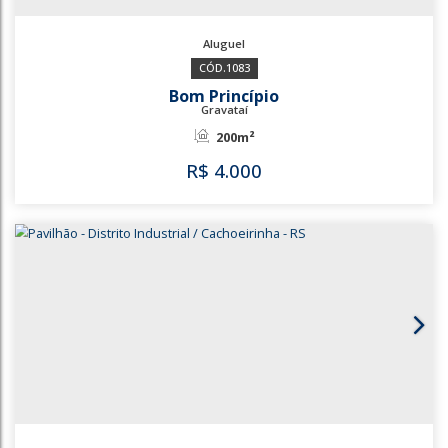
1083
Bom Princípio
Gravataí
200m²
R$
4.000
1083