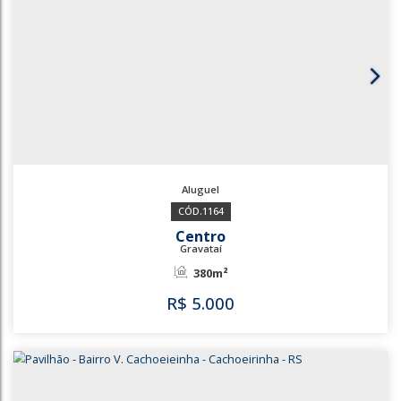
3613
Dihel
Sapucaia do Sul
300m²
480m²
R$
5.000
3613