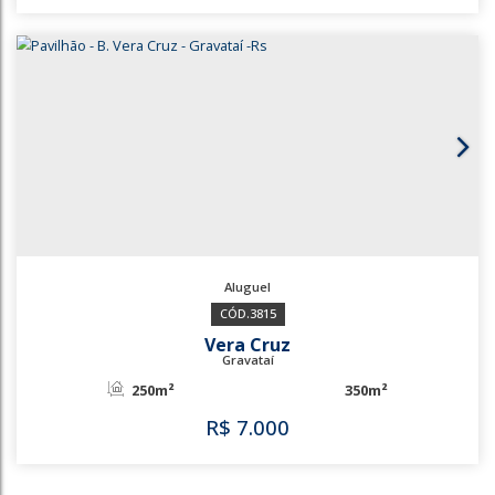
3822
Barnabé
Gravataí
400m²
R$
6.100
3822