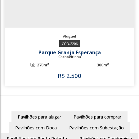
2206
Parque Granja Esperança
Cachoeirinha
270m²
300m²
Pavilhões para alugar
Pavilhões para comprar
R$
2.500
Pavilhões com Doca
Pavilhões com Subestação
Pavilhões com Ponte Rolante
Pavilhões em Condomínio