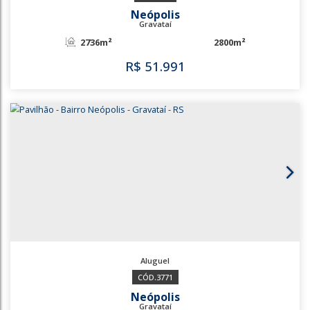
1841m²
R$
34.973
2839
549