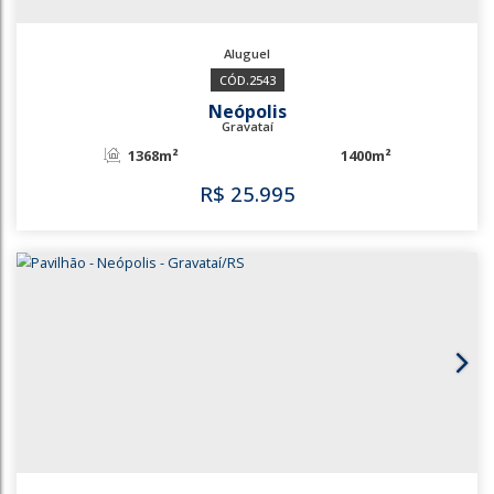
3593
2543
Neópolis
Gravataí
1368m²
1400m²
R$
25.995