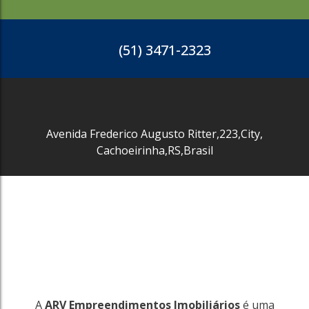
3771
(51) 3471-2323
Neópolis
Gravataí
2600m²
7600m²
R$
60.000
Avenida Frederico Augusto Ritter
,
223
,
City
,
Cachoeirinha
,
RS
,
Brasil
3771
A
ARV Empreendimentos Imobiliários
é uma