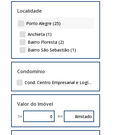
Localidade
Porto Alegre (25)
Anchieta (1)
Bairro Floresta (2)
Bairro São Sebastião (1)
Floresta (5)
Lageado (3)
Condomínio
Rubem Berta (2)
Santa Maria Goretti (1)
Cond. Centro Empresarial e Logístico São Leopoldo (1)
Santa Rosa De Lima (7)
São Geraldo (2)
Valor do Imóvel
Sarandi (1)
De
Até
Gravataí (20)
Centro (2)