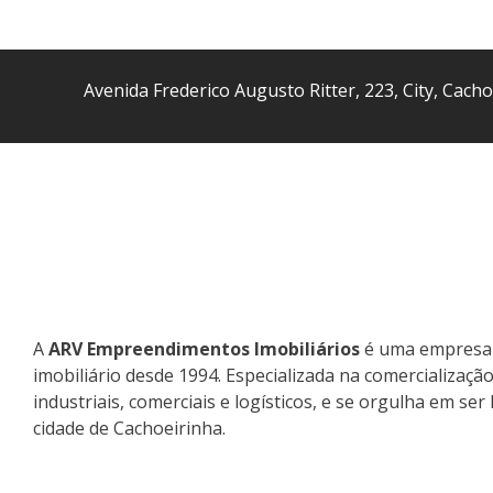
Bairro Rio Dos Sinos (1)
Avenida Frederico Augusto Ritter
,
223
,
City
,
Cacho
A
ARV Empreendimentos Imobiliários
é uma empresa 
imobiliário desde 1994. Especializada na comercializaçã
industriais, comerciais e logísticos, e se orgulha em se
cidade de Cachoeirinha.