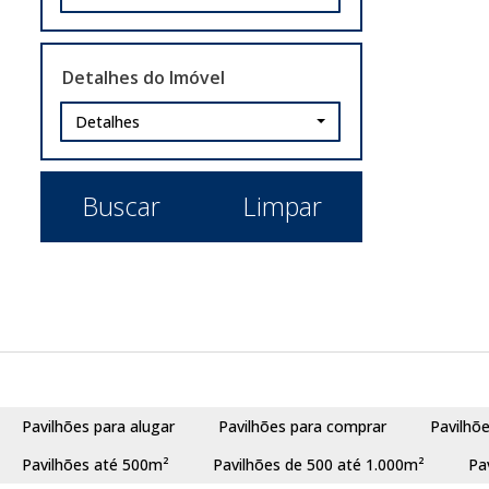
Eunice Velha (1)
Fátima (1)
Detalhes do Imóvel
Parque Brasília (1)
Parque Granja Esperança (1)
Detalhes
Esteio (6)
Bairro Três Portos (4)
Buscar
Limpar
Centro (1)
Novo Esteio (1)
Sapucaia do Sul (3)
Boa Vista (2)
Colonial (1)
Canoas (1)
Pavilhões para alugar
Pavilhões para comprar
Pavilhõ
Mathias Velho (1)
Pavilhões até 500m²
Pavilhões de 500 até 1.000m²
Pa
São Leopoldo (1)