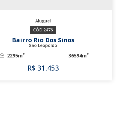
2476
Bairro Rio Dos Sinos
São Leopoldo
2295m²
36594m²
R$
31.453
2476