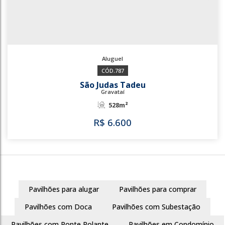
787
São Judas Tadeu
Gravataí
528m²
Pavilhões para alugar
Pavilhões para comprar
R$
6.600
Pavilhões com Doca
Pavilhões com Subestação
Pavilhões com Ponte Rolante
Pavilhões em Condomínio