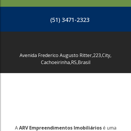
13186m²
R$
249.215
(51) 3471-2323
1688
Avenida Frederico Augusto Ritter
,
223
,
City
,
Cachoeirinha
,
RS
,
Brasil
A
ARV Empreendimentos Imobiliários
é uma