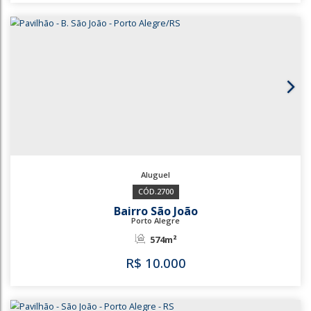
Sarandi
Porto Alegre
650m²
R$
7.500
3432