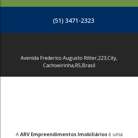
(51) 3471-2323
Avenida Frederico Augusto Ritter
,
223
,
City
,
Cachoeirinha
,
RS
,
Brasil
1197
Lageado
Porto Alegre
1173m²
6730m²
R$
15.000
A
ARV Empreendimentos Imobiliários
é uma
1197