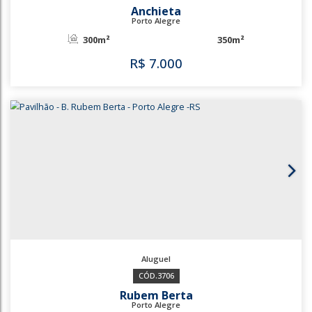
3341
3579
Anchieta
Porto Alegre
300m²
350m²