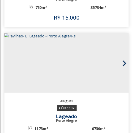
Sarandi
Porto Alegre
745m²
753m²
R$
13.500
648