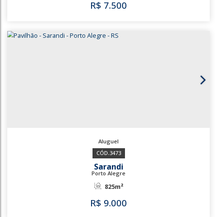
520m²
900m²
R$
7.180
3706
3432