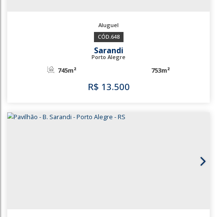
1257
3567
Anchieta
Porto Alegre
591m²
705m²
R$
12.000