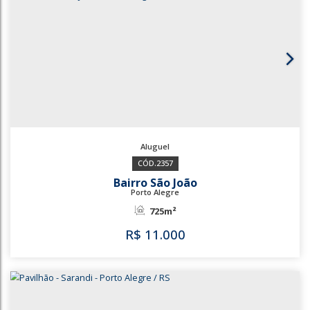
3473
Sarandi
Porto Alegre
825m²
R$
9.000
3473