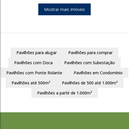
Mostrar mais Imóveis
1970
Pavilhões para alugar
Pavilhões para comprar
Bairro São Sebastião
Pavilhões com Doca
Pavilhões com Subestação
Porto Alegre
Pavilhões com Ponte Rolante
Pavilhões em Condomínio
750m²
35734m²
Pavilhões até 500m²
Pavilhões de 500 até 1.000m²
R$
15.000
Pavilhões a partir de 1.000m²
1970