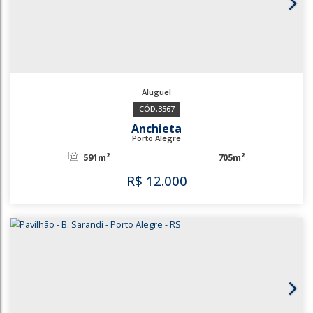
2357
Bairro São João
Porto Alegre
725m²
R$
11.000
2357