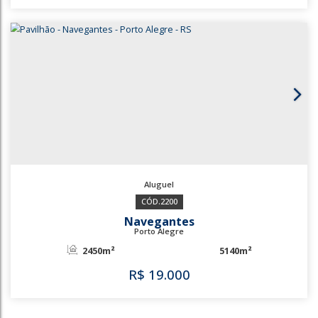
2975
Bairro São Sebastião
Porto Alegre
750m²
35734m²
R$
15.000
2975