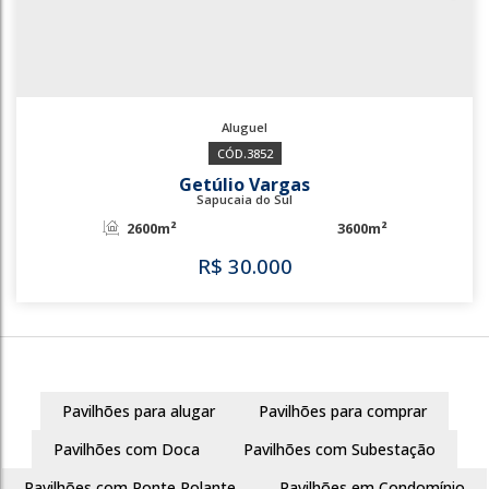
3852
Getúlio Vargas
Sapucaia do Sul
2600m²
3600m²
Pavilhões para alugar
Pavilhões para comprar
R$
30.000
Pavilhões com Doca
Pavilhões com Subestação
Pavilhões com Ponte Rolante
Pavilhões em Condomínio