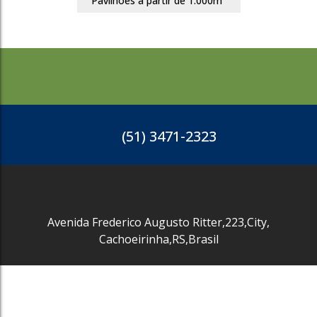
Pavilhões a partir de 1.000m²
2180
(51) 3471-2323
Avenida Frederico Augusto Ritter
,
223
,
City
,
Cachoeirinha
,
RS
,
Brasil