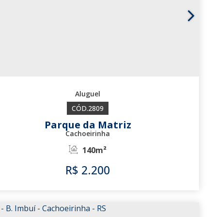
2809
Parque da Matriz
Cachoeirinha
140m²
R$
2.200
2809