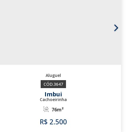
3647
Imbui
Cachoeirinha
76m²
R$
2.500