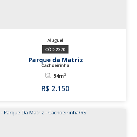
2370
Parque da Matriz
Cachoeirinha
54m²
R$
2.150
2370