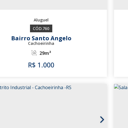
760
Bairro Santo Ângelo
Cachoeirinha
29m²
R$
1.000
760