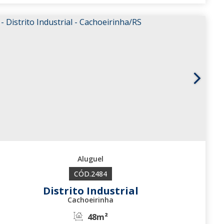
3647
2484
Distrito Industrial
Cachoeirinha
48m²