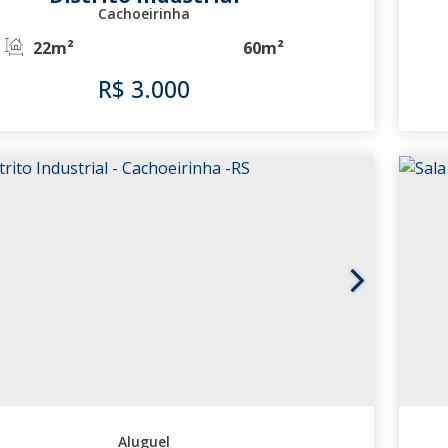
Cachoeirinha
22m²
60m²
R$
3.000
1658