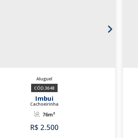
3648
Imbui
Cachoeirinha
76m²
R$
2.500