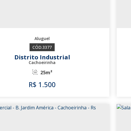
3377
Distrito Industrial
Cachoeirinha
25m²
R$
1.500
3377