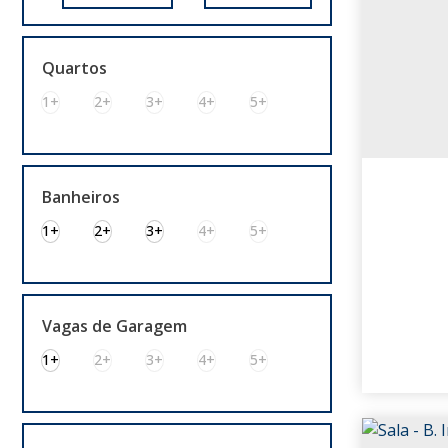
Bela Vista (1)
Centro Histórico (9)
São João (1)
Quartos
Sarandi (1)
1+
2+
3+
4+
5+
Gravataí (12)
Bairro V Fátima (1)
Bairro V. Branca (1)
Banheiros
Centro (5)
1+
2+
3+
4+
5+
Jansen (1)
Morada do Vale I (1)
Morada do Vale III (1)
Parque Florido (1)
Vagas de Garagem
São Jerônimo (1)
1+
2+
3+
4+
5+
Alvorada (1)
Bela Vista (1)