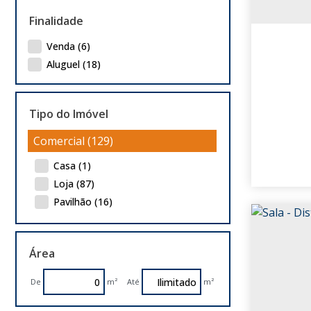
Finalidade
Venda (6)
Aluguel (18)
Tipo do Imóvel
Comercial (129)
Casa (1)
Loja (87)
Pavilhão (16)
Prédio (1)
Salas Comerciais (18)
Área
Terreno (6)
Industrial (79)
De
m²
Até
m²
Pavilhão (78)