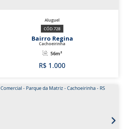
728
Bairro Regina
Cachoeirinha
56m²
R$
1.000
728