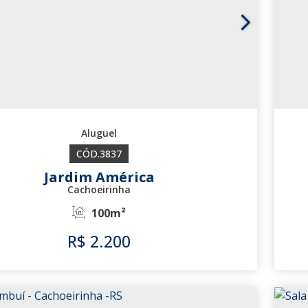
3837
Jardim América
Cachoeirinha
100m²
R$
2.200
3837