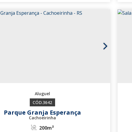
3648
3642
Parque Granja Esperança
Cachoeirinha
200m²