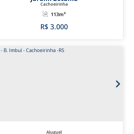
Cachoeirinha
113m²
R$
3.000
553