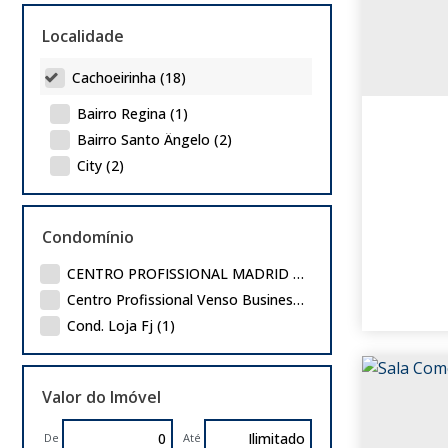
Terreno (1)
Localidade
Residencial (1)
Cachoeirinha (18)
Casa (1)
Bairro Regina (1)
Bairro Santo Ângelo (2)
City (2)
Distrito Industrial (4)
Imbui (4)
Condomínio
Jardim América (1)
Jardim Betânia (1)
CENTRO PROFISSIONAL MADRID (1)
Parque da Matriz (2)
Centro Profissional Venso Business Center (2)
Parque Granja Esperança (1)
Cond. Loja Fj (1)
Porto Alegre (18)
Valor do Imóvel
Anchieta (1)
Auxiliadora (5)
De
Até