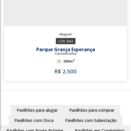
3642
Parque Granja Esperança
Cachoeirinha
200m²
Pavilhões para alugar
Pavilhões para comprar
R$
2.500
Pavilhões com Doca
Pavilhões com Subestação
Pavilhões com Ponte Rolante
Pavilhões em Condomínio