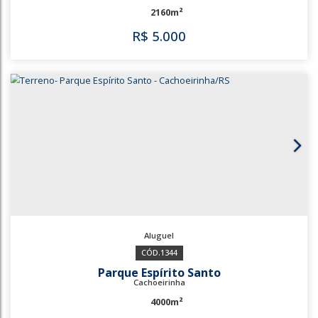
R$
3.500
3854
874
Bairro V Cachoeirinha
Cachoeirinha