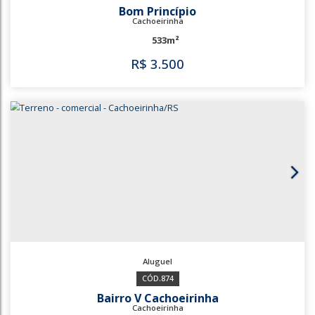
528
3854
Bom Princípio
Cachoeirinha
533m²