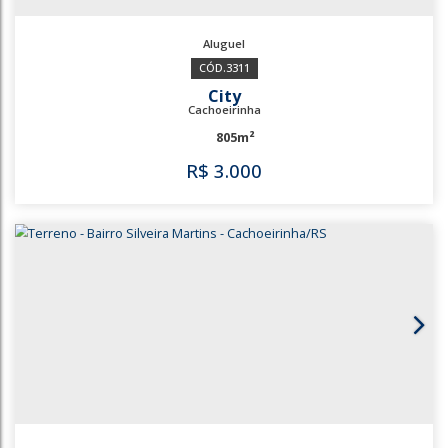
3311
City
Cachoeirinha
805m²
R$
3.000
3311