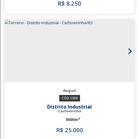
2160m²
R$
5.000
874
1344