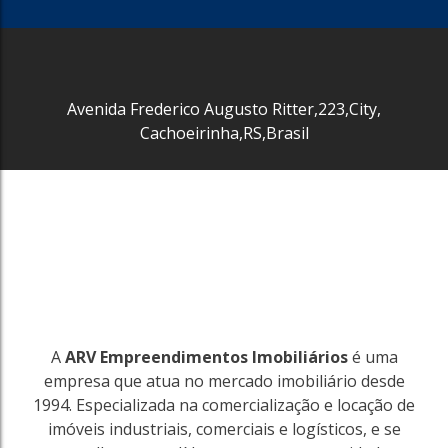
1504
Distrito Industrial
Avenida Frederico Augusto Ritter
,
223
,
City
,
Cachoeirinha
Cachoeirinha
,
RS
,
Brasil
8000m²
R$
25.000
1504
A
ARV Empreendimentos Imobiliários
é uma
empresa que atua no mercado imobiliário desde
1994. Especializada na comercialização e locação de
imóveis industriais, comerciais e logísticos, e se