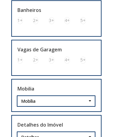
Sarandi (4)
Banheiros
Cachoeirinha (6)
1+
2+
3+
4+
5+
Bairro Silveira Martins (1)
Bairro V Cachoeirinha (1)
Bom Princípio (1)
Vagas de Garagem
City (1)
1+
2+
3+
4+
5+
Distrito Industrial (1)
Parque Espírito Santo (1)
Mobilia
Mobília
Detalhes do Imóvel