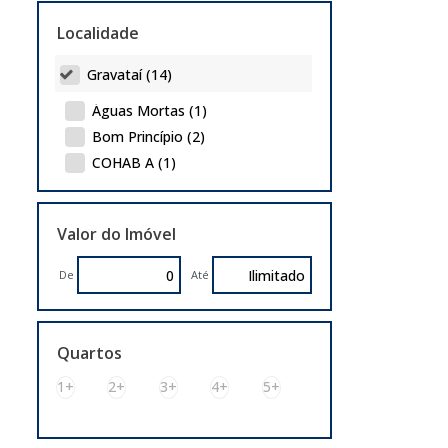
Localidade
Gravataí (14)
Águas Mortas (1)
Bom Princípio (2)
COHAB A (1)
Morada do Vale III (1)
Neópolis (3)
Valor do Imóvel
Parque Florido (1)
São Jerônimo (3)
De
Até
Sítio Gaúcho (1)
Vera Cruz (1)
Quartos
Porto Alegre (7)
1+
2+
3+
4+
5+
Farrapos (1)
Navegantes (1)
Pedra Redonda (1)