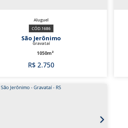
1686
São Jerônimo
Gravataí
1050m²
R$
2.750
1686