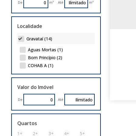
De
m²
Até
m²
Localidade
Gravataí (14)
Águas Mortas (1)
Bom Princípio (2)
COHAB A (1)
Morada do Vale III (1)
Neópolis (3)
Valor do Imóvel
Parque Florido (1)
São Jerônimo (3)
De
Até
Sítio Gaúcho (1)
Vera Cruz (1)
Quartos
Porto Alegre (7)
1+
2+
3+
4+
5+
Farrapos (1)