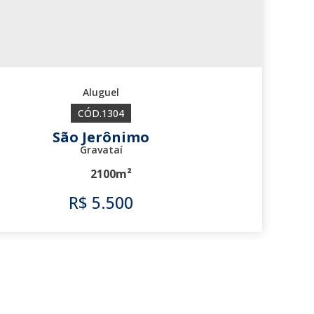
1304
São Jerônimo
Gravataí
2100m²
R$
5.500
1304