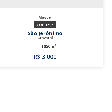
1696
São Jerônimo
Gravataí
1050m²
R$
3.000
1696