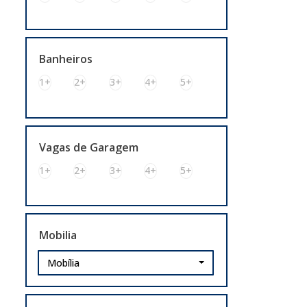
Navegantes (1)
Pedra Redonda (1)
Sarandi (4)
Banheiros
Cachoeirinha (6)
1+
2+
3+
4+
5+
Bairro Silveira Martins (1)
Bairro V Cachoeirinha (1)
Bom Princípio (1)
Vagas de Garagem
City (1)
1+
2+
3+
4+
5+
Distrito Industrial (1)
Parque Espírito Santo (1)
Mobilia
Mobília