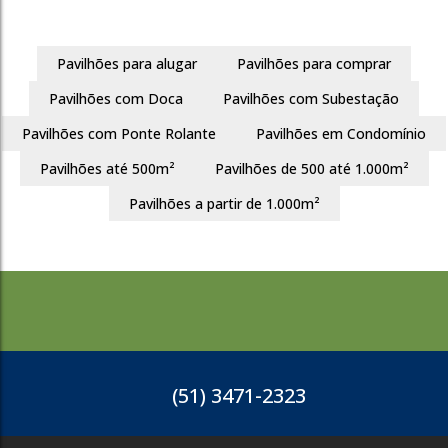
1320
Pavilhões para alugar
Pavilhões para comprar
Sarandi
Pavilhões com Doca
Pavilhões com Subestação
Porto Alegre
Pavilhões com Ponte Rolante
Pavilhões em Condomínio
6391m²
Pavilhões até 500m²
Pavilhões de 500 até 1.000m²
R$
15.000
Pavilhões a partir de 1.000m²
1320
(51) 3471-2323