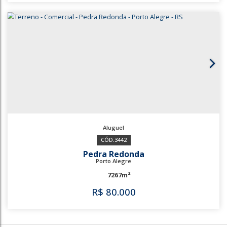
Farrapos
Porto Alegre
3495m²
R$
14.000
3443