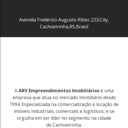
Avenida Frederico Augusto Ritter
,
223
,
City
,
Cachoeirinha
,
RS
,
Brasil
3442
Pedra Redonda
Porto Alegre
7267m²
R$
80.000
A
ARV Empreendimentos Imobiliários
é uma
3442
empresa que atua no mercado imobiliário desde
1994. Especializada na comercialização e locação de
imóveis industriais, comerciais e logísticos, e se
orgulha em ser líder no segmento na cidade
de Cachoeirinha.