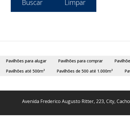
Buscar
Limpar
Águas Mortas (1)
Bairro Dom Feliciano (2)
Bairro Salgado Filho (1)
Bairro V Fátima (1)
Bairro V. Branca (6)
Barnabé (5)
Bom Princípio (8)
Bom Sucesso (2)
Pavilhões para alugar
Pavilhões para comprar
Pavilhõ
Centro (12)
Pavilhões até 500m²
Pavilhões de 500 até 1.000m²
Pa
Cohab A (1)
COHAB A (3)
Costa Do Ipiranga (2)
Costa Do Ipiranga (3)
Avenida Frederico Augusto Ritter
,
223
,
City
,
Cacho
Distrito Industrial (4)
Jansen (6)
Jardim do Cedro (7)
Marrocos (1)