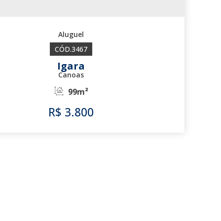
3467
Igara
Canoas
99m²
R$
3.800
3467