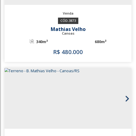
3873
Mathias Velho
Canoas
340m²
680m²
R$
480.000
3873