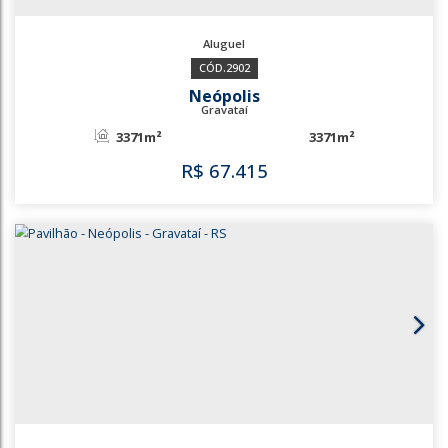
2902
Neópolis
Gravataí
3371m²
3371m²
R$
67.415
2902