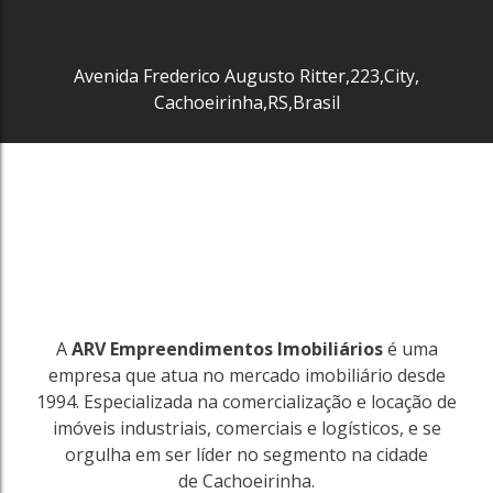
Avenida Frederico Augusto Ritter
,
223
,
City
,
Cachoeirinha
,
RS
,
Brasil
3458
Tristeza
Porto Alegre
313m²
R$
20.000
A
ARV Empreendimentos Imobiliários
é uma
3458
empresa que atua no mercado imobiliário desde
1994. Especializada na comercialização e locação de
imóveis industriais, comerciais e logísticos, e se
orgulha em ser líder no segmento na cidade
de Cachoeirinha.