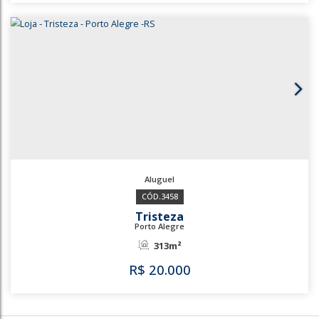
Tristeza
Porto Alegre
124m²
R$
14.124
3459