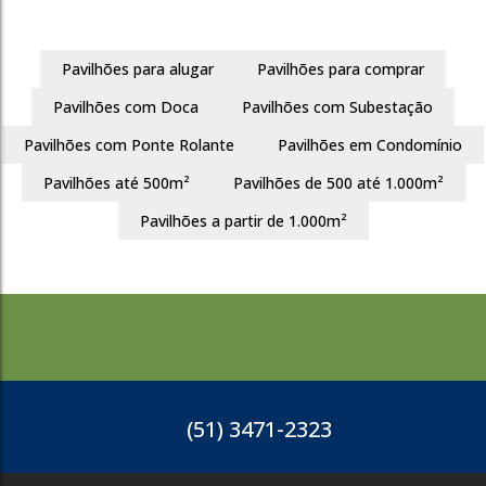
3493
Pavilhões para alugar
Pavilhões para comprar
Tristeza
Pavilhões com Doca
Pavilhões com Subestação
Porto Alegre
Pavilhões com Ponte Rolante
Pavilhões em Condomínio
313m²
Pavilhões até 500m²
Pavilhões de 500 até 1.000m²
R$
20.000
Pavilhões a partir de 1.000m²
3493
(51) 3471-2323