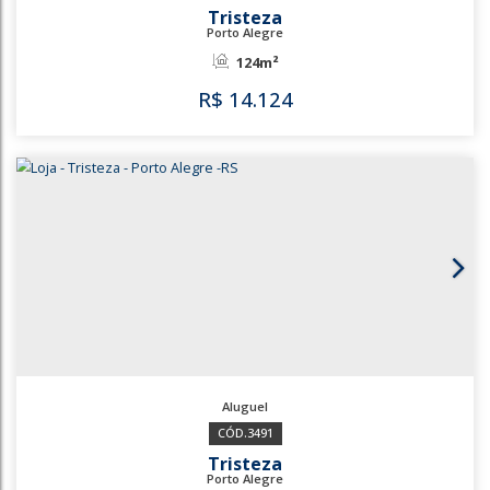
3457
3492
Tristeza
Porto Alegre
124m²