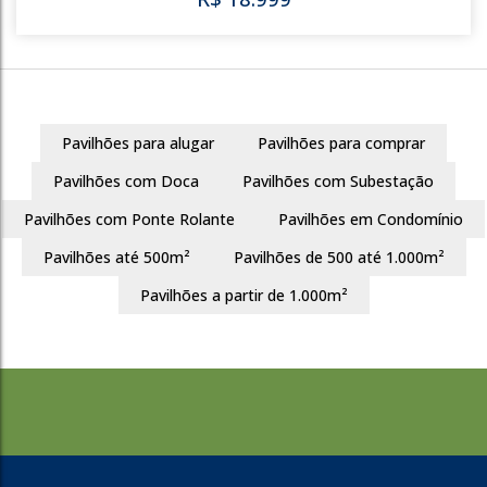
782
Auxiliadora
Porto Alegre
82m²
Pavilhões para alugar
Pavilhões para comprar
R$
8.200
Pavilhões com Doca
Pavilhões com Subestação
Pavilhões com Ponte Rolante
Pavilhões em Condomínio
Pavilhões até 500m²
Pavilhões de 500 até 1.000m²
782
Pavilhões a partir de 1.000m²