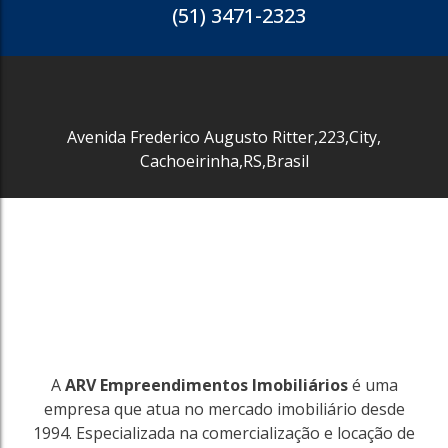
(51) 3471-2323
713
Auxiliadora
Avenida Frederico Augusto Ritter
,
223
,
City
,
Porto Alegre
Cachoeirinha
,
RS
,
Brasil
460m²
R$
18.999
713
A
ARV Empreendimentos Imobiliários
é uma
empresa que atua no mercado imobiliário desde
1994. Especializada na comercialização e locação de