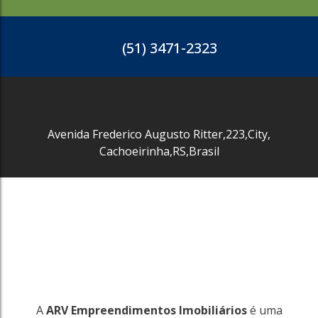
184m²
R$
15.000
(51) 3471-2323
3453
Avenida Frederico Augusto Ritter
,
223
,
City
,
Cachoeirinha
,
RS
,
Brasil
A
ARV Empreendimentos Imobiliários
é uma