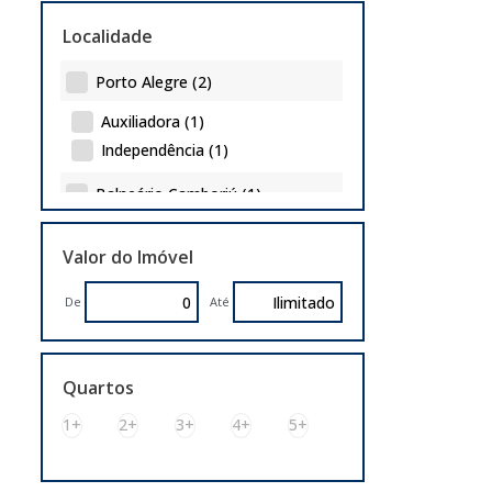
Lote/Terreno (1)
Localidade
Porto Alegre (2)
Auxiliadora (1)
Independência (1)
Balneário Camboriú (1)
Praia das Taquaras (1)
Valor do Imóvel
De
Até
Quartos
1+
2+
3+
4+
5+