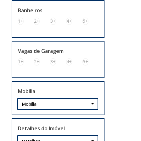
Banheiros
1+
2+
3+
4+
5+
Vagas de Garagem
1+
2+
3+
4+
5+
Mobilia
Mobília
Detalhes do Imóvel