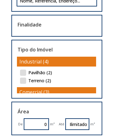
Finalidade
Tipo do Imóvel
Industrial (4)
Pavilhão (2)
Terreno (2)
Comercial (3)
Pavilhão (1)
Área
Terreno (2)
Residencial (2)
De
m²
Até
m²
Casa (1)