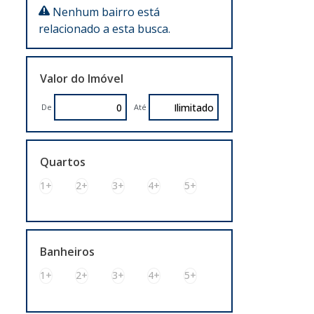
Residencial (21)
Nenhum bairro está
relacionado a esta busca.
Casa (4)
Chácara (1)
Lote/Terreno (6)
Valor do Imóvel
Sobrado (10)
Rural (12)
De
Até
Sítio (11)
Terreno (1)
Quartos
1+
2+
3+
4+
5+
Banheiros
1+
2+
3+
4+
5+