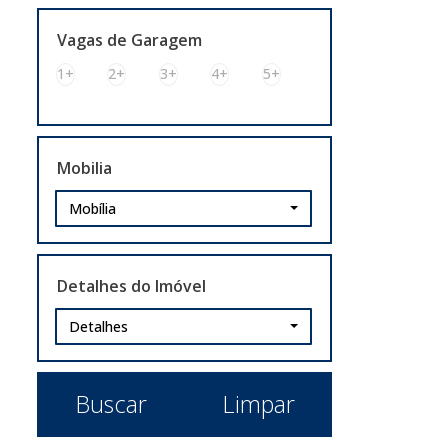
Vagas de Garagem
1+
2+
3+
4+
5+
Mobilia
Mobília
Detalhes do Imóvel
Detalhes
Buscar
Limpar