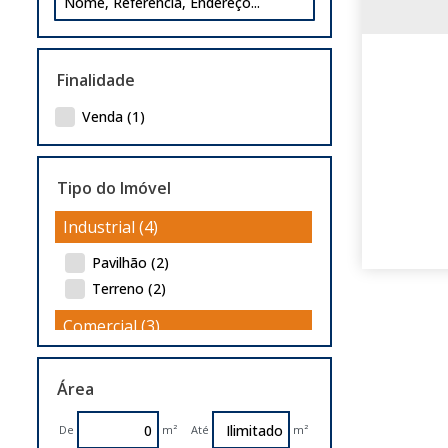
Finalidade
Venda (1)
Tipo do Imóvel
Industrial (4)
Pavilhão (2)
Terreno (2)
Comercial (3)
Pavilhão (1)
Área
Terreno (2)
Residencial (2)
De
m²
Até
m²