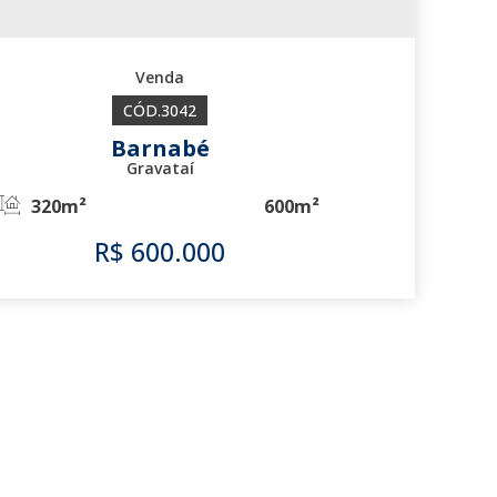
3042
Barnabé
Gravataí
320m²
600m²
R$
600.000
3042