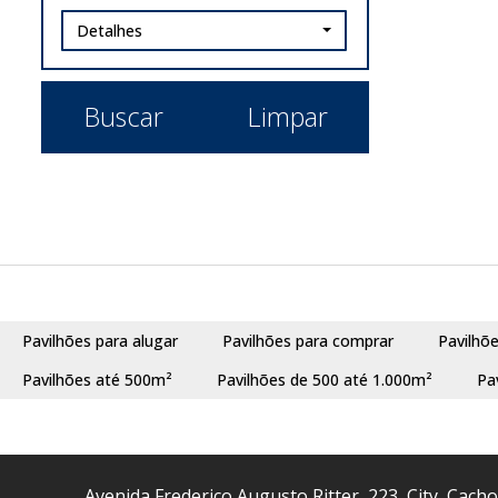
Detalhes
Buscar
Limpar
Pavilhões para alugar
Pavilhões para comprar
Pavilhõ
Pavilhões até 500m²
Pavilhões de 500 até 1.000m²
Pa
Avenida Frederico Augusto Ritter
,
223
,
City
,
Cacho