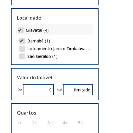
Casa (1)
Lote/Terreno (1)
Localidade
Gravataí (4)
Barnabé (1)
Loteamento Jardim Timbaúva (2)
São Geraldo (1)
Cachoeirinha (3)
Valor do Imóvel
Bairro Veranópolis (1)
Central Park (2)
De
Até
Quartos
1+
2+
3+
4+
5+