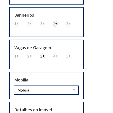
Banheiros
1+
2+
3+
4+
5+
Vagas de Garagem
1+
2+
3+
4+
5+
Mobilia
Mobília
Detalhes do Imóvel