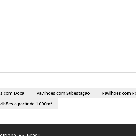
es com Doca
Pavilhões com Subestação
Pavilhões com P
vilhões a partir de 1.000m²
eirinha
,
RS
,
Brasil