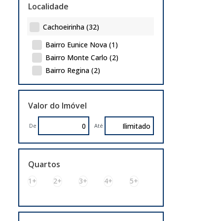
Localidade
Cachoeirinha (32)
Bairro Eunice Nova (1)
Bairro Monte Carlo (2)
Bairro Regina (2)
Bairro Silveira Martins (1)
Bairro V Cachoeirinha (1)
Valor do Imóvel
Bairro Veranópolis (1)
Bairro Vista Alegre (3)
De
Até
Bom Princípio (1)
Carlos Antônio Wilkens (1)
Centro (6)
Quartos
City (4)
1+
2+
3+
4+
5+
Distrito Industrial (1)
Imbui (1)
Jardim América (2)