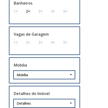
Parque da Matriz (3)
Banheiros
Parque Espírito Santo (1)
1+
2+
3+
4+
5+
Princesa Izabel (1)
Porto Alegre (6)
Centro Histórico (1)
Vagas de Garagem
Cristal (1)
1+
2+
3+
4+
5+
Higienópolis (1)
Jardim Floresta (1)
São Geraldo (1)
São Sebastião (1)
Mobilia
Gravataí (4)
Mobília
Bom Sucesso (1)
Parque Florido (2)
Detalhes do Imóvel
São Jerônimo (1)
Detalhes
Butiá (1)