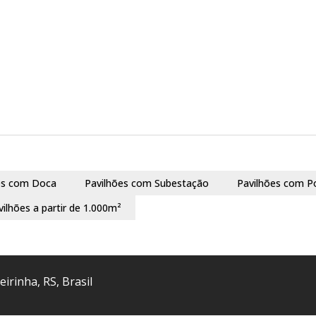
es com Doca
Pavilhões com Subestação
Pavilhões com P
vilhões a partir de 1.000m²
eirinha
,
RS
,
Brasil