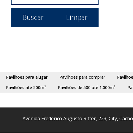
Centro (1)
Buscar
Limpar
Canoas (1)
Olaria (1)
Caxias do Sul (1)
Nossa Senhora de Lourdes (1)
Erval Seco (1)
Centro (1)
Pavilhões para alugar
Pavilhões para comprar
Pavilhõ
Esteio (1)
Pavilhões até 500m²
Pavilhões de 500 até 1.000m²
Pa
Três Marias (1)
Portão (1)
Avenida Frederico Augusto Ritter
,
223
,
City
,
Cacho
Portão Velho (1)