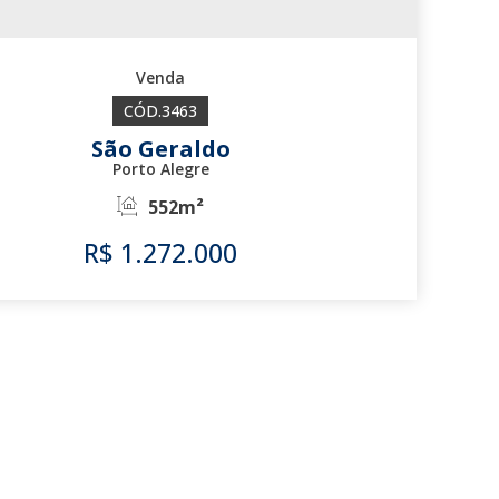
3463
São Geraldo
Porto Alegre
552m²
R$
1.272.000
3463