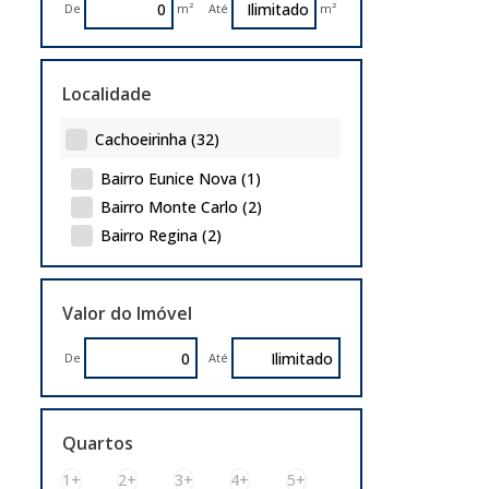
De
m²
Até
m²
Localidade
Cachoeirinha (32)
Bairro Eunice Nova (1)
Bairro Monte Carlo (2)
Bairro Regina (2)
Bairro Silveira Martins (1)
Bairro V Cachoeirinha (1)
Valor do Imóvel
Bairro Veranópolis (1)
Bairro Vista Alegre (3)
De
Até
Bom Princípio (1)
Carlos Antônio Wilkens (1)
Centro (6)
Quartos
City (4)
1+
2+
3+
4+
5+