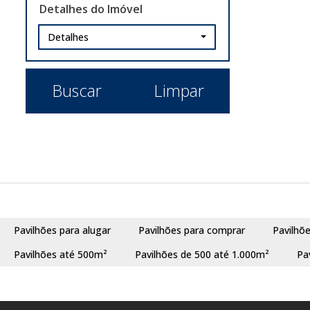
Detalhes do Imóvel
São Jerônimo (1)
Detalhes
Butiá (1)
Centro (1)
Buscar
Limpar
Canoas (1)
Olaria (1)
Caxias do Sul (1)
Nossa Senhora de Lourdes (1)
Erval Seco (1)
Centro (1)
Pavilhões para alugar
Pavilhões para comprar
Pavilhõ
Esteio (1)
Pavilhões até 500m²
Pavilhões de 500 até 1.000m²
Pa
Três Marias (1)
Portão (1)