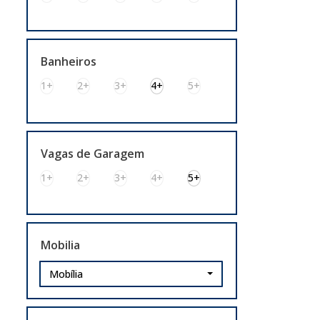
Distrito Industrial (1)
Imbui (1)
Jardim América (2)
Parque da Matriz (3)
Banheiros
Parque Espírito Santo (1)
1+
2+
3+
4+
5+
Princesa Izabel (1)
Porto Alegre (6)
Centro Histórico (1)
Vagas de Garagem
Cristal (1)
1+
2+
3+
4+
5+
Higienópolis (1)
Jardim Floresta (1)
São Geraldo (1)
São Sebastião (1)
Mobilia
Gravataí (4)
Mobília
Bom Sucesso (1)
Parque Florido (2)