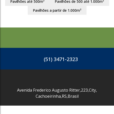
Pavilhões até 500m²
Pavilhões de 500 até 1.000m²
3694
Pavilhões a partir de 1.000m²
(51) 3471-2323
Avenida Frederico Augusto Ritter
,
223
,
City
,
Cachoeirinha
,
RS
,
Brasil