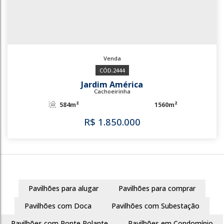
2444
Jardim América
Cachoeirinha
584m²
1560m²
Pavilhões para alugar
Pavilhões para comprar
R$
1.850.000
Pavilhões com Doca
Pavilhões com Subestação
Pavilhões com Ponte Rolante
Pavilhões em Condomínio