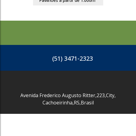
Pavilhões a partir de 1.000m²
744
(51) 3471-2323
Avenida Frederico Augusto Ritter
,
223
,
City
,
Cachoeirinha
,
RS
,
Brasil