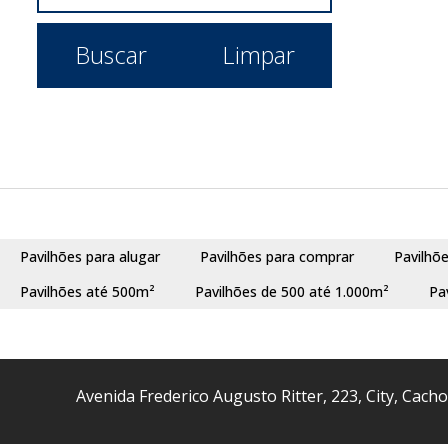
Novo Mundo (2)
Sítio Gaúcho (1)
Buscar
Limpar
Sítio Sobrado (1)
Vera Cruz (3)
São Leopoldo (3)
Arroio da Manteiga (1)
Pinheiro (1)
Scharlau (1)
Pavilhões para alugar
Pavilhões para comprar
Pavilhõ
Alvorada (2)
Pavilhões até 500m²
Pavilhões de 500 até 1.000m²
Pa
Distrito Industrial (1)
Tijuca (1)
Guaíba (2)
Avenida Frederico Augusto Ritter
,
223
,
City
,
Cacho
Bairro Passo Fundo (1)
Santa Rita (1)