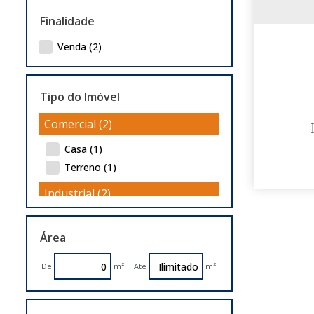
Finalidade
Venda (2)
Tipo do Imóvel
Comercial (2)
Casa (1)
Terreno (1)
Industrial (2)
Pavilhão (2)
Área
De
m²
Até
m²