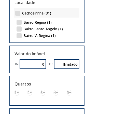
Localidade
Cachoeirinha (31)
Bairro Regina (1)
Bairro Santo Ângelo (1)
Bairro V. Regina (1)
Bairro Vista Alegre (1)
Distrito Industrial (21)
Valor do Imóvel
Jardim América (1)
Jardim Betânia (2)
De
Até
Parque da Matriz (1)
Princesa Izabel (2)
Quartos
Porto Alegre (25)
1+
2+
3+
4+
5+
Anchieta (1)
Anchieta (2)
Coronel Aparício Borges (1)