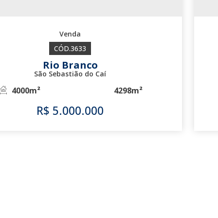
3633
Rio Branco
São Sebastião do Caí
4000m²
4298m²
R$
5.000.000
3633