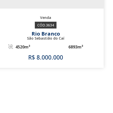
3634
Rio Branco
São Sebastião do Caí
4520m²
6893m²
R$
8.000.000
3634