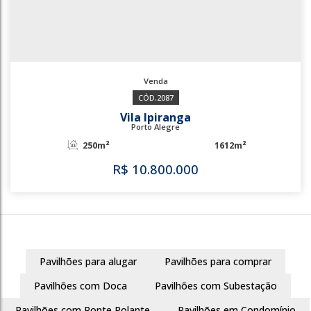
2087
Vila Ipiranga
Porto Alegre
250m²
1612m²
Pavilhões para alugar
Pavilhões para comprar
R$
10.800.000
Pavilhões com Doca
Pavilhões com Subestação
Pavilhões com Ponte Rolante
Pavilhões em Condomínio