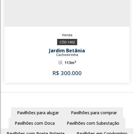
1402
Jardim Betânia
Cachoeirinha
113m²
Pavilhões para alugar
Pavilhões para comprar
R$
300.000
Pavilhões com Doca
Pavilhões com Subestação
Pavilhões com Ponte Rolante
Pavilhões em Condomínio