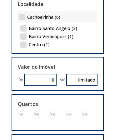
Localidade
Cachoeirinha (6)
Bairro Santo Ângelo (3)
Bairro Veranópolis (1)
Centro (1)
Jardim Betânia (1)
Porto Alegre (2)
Valor do Imóvel
Cidade Baixa (1)
De
Até
Moinhos de Vento (1)
Gravataí (1)
Quartos
Passo das Pedras (1)
1+
2+
3+
4+
5+