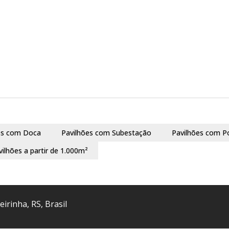
es com Doca
Pavilhões com Subestação
Pavilhões com P
vilhões a partir de 1.000m²
eirinha
,
RS
,
Brasil