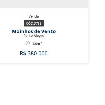
3789
Moinhos de Vento
Porto Alegre
44m²
R$
380.000
3789