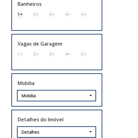
Banheiros
1+
2+
3+
4+
5+
Vagas de Garagem
1+
2+
3+
4+
5+
Mobilia
Mobília
Detalhes do Imóvel
Detalhes