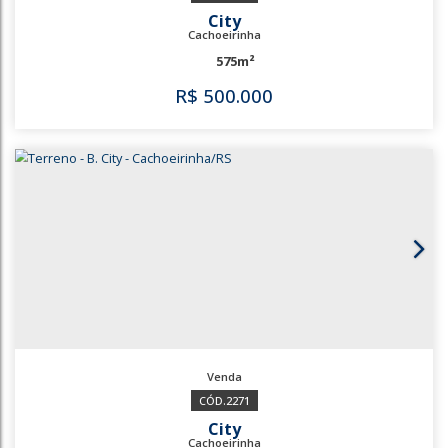
300m²
R$
470.000
3824
3425