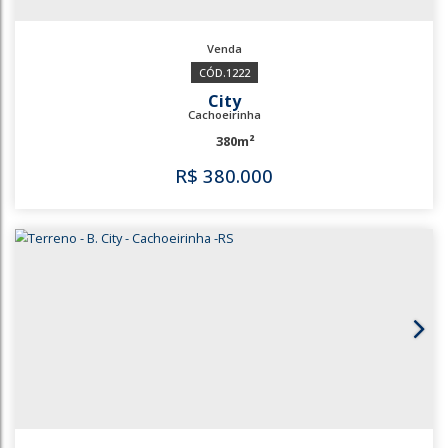
2423
1222
City
Cachoeirinha
380m²
R$
380.000