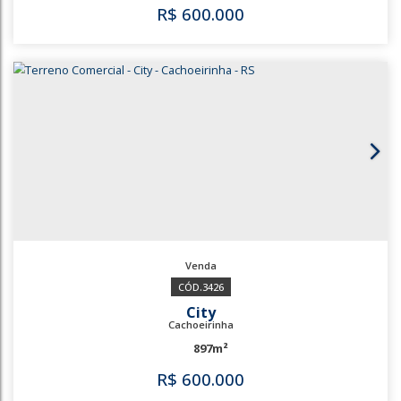
2271
City
Cachoeirinha
343m²
R$
540.000
2271