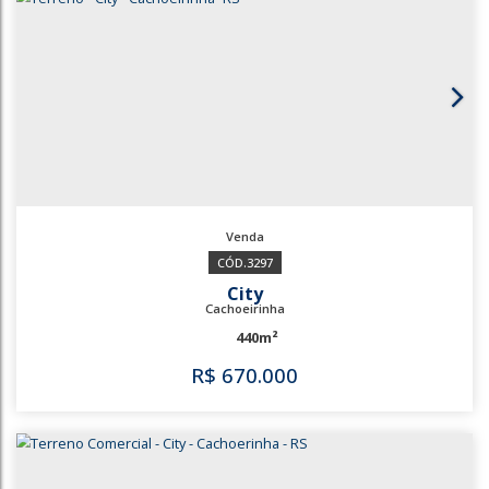
3426
City
Cachoeirinha
897m²
R$
600.000
3426