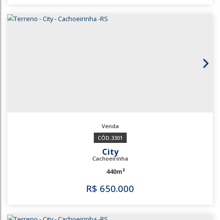
3641
City
Cachoeirinha
440m²
R$
600.000
3641