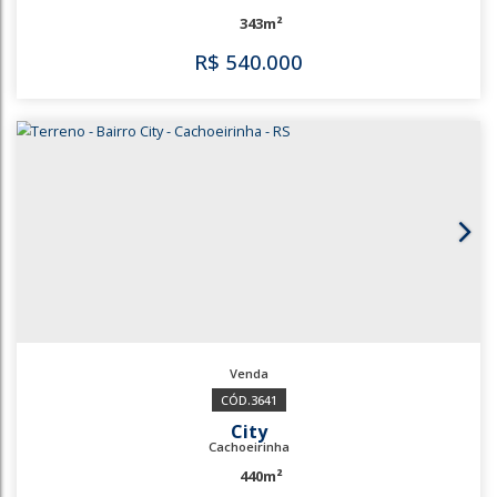
City
Cachoeirinha
575m²
R$
500.000
3425