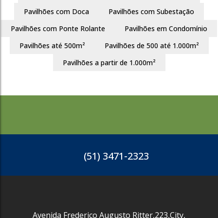
3301
Pavilhões com Doca
Pavilhões com Subestação
Pavilhões com Ponte Rolante
Pavilhões em Condomínio
Pavilhões até 500m²
Pavilhões de 500 até 1.000m²
Pavilhões a partir de 1.000m²
3297
(51) 3471-2323
City
Cachoeirinha
440m²
R$
670.000
Avenida Frederico Augusto Ritter
,
223
,
City
,