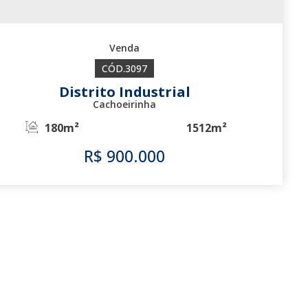
3097
Distrito Industrial
Cachoeirinha
180m²
1512m²
R$
900.000
3097