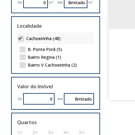
De
m²
Até
m²
Terreno (3)
Localidade
Cachoeirinha (48)
B. Ponta Porã (5)
Bairro Regina (1)
Bairro V Cachoeirinha (2)
Bairro Vista Alegre (2)
Bom Princípio (2)
Valor do Imóvel
City (10)
Distrito Industrial (3)
De
Até
Eunice Velha (1)
Fátima (1)
Imbui (1)
Quartos
Jardim América (1)
1+
2+
3+
4+
5+