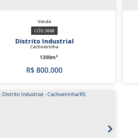
3688
Distrito Industrial
Cachoeirinha
1300m²
R$
800.000
3688