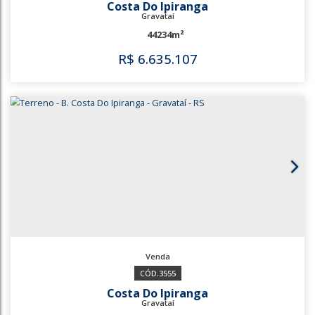
3556
Costa Do Ipiranga
Gravataí
12000m²
R$
3.600.000
3556