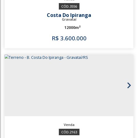
Gravataí
22963m²
R$
3.444.433
682