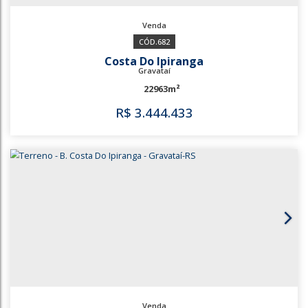
R$
3.190.674
2060
682
Costa Do Ipiranga