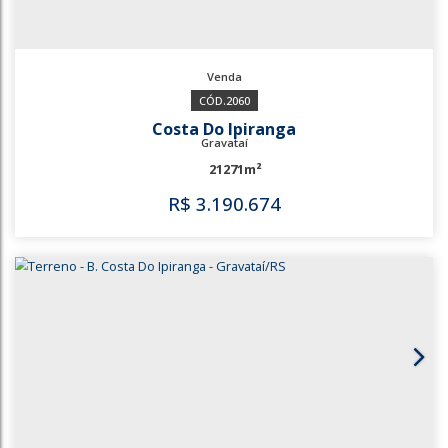
1271
2060
Costa Do Ipiranga
Gravataí
21271m²