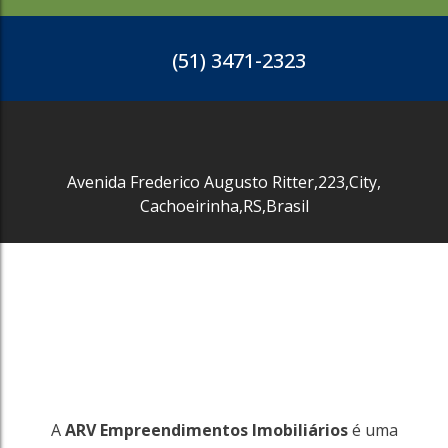
(51) 3471-2323
3555
Avenida Frederico Augusto Ritter
,
223
,
City
,
Costa Do Ipiranga
Gravataí
Cachoeirinha
,
RS
,
Brasil
32960m²
R$
7.250.000
3555
A
ARV Empreendimentos Imobiliários
é uma