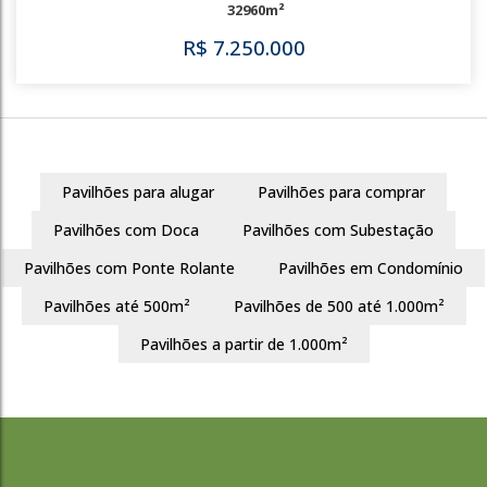
2163
Costa Do Ipiranga
Gravataí
44234m²
Pavilhões para alugar
Pavilhões para comprar
R$
6.635.107
Pavilhões com Doca
Pavilhões com Subestação
Pavilhões com Ponte Rolante
Pavilhões em Condomínio
Pavilhões até 500m²
Pavilhões de 500 até 1.000m²
2163
Pavilhões a partir de 1.000m²