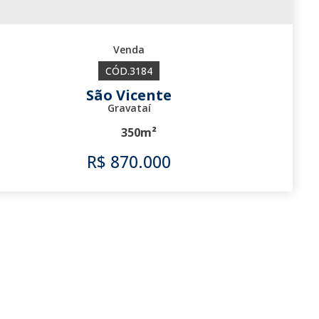
3184
São Vicente
Gravataí
350m²
R$
870.000
3184