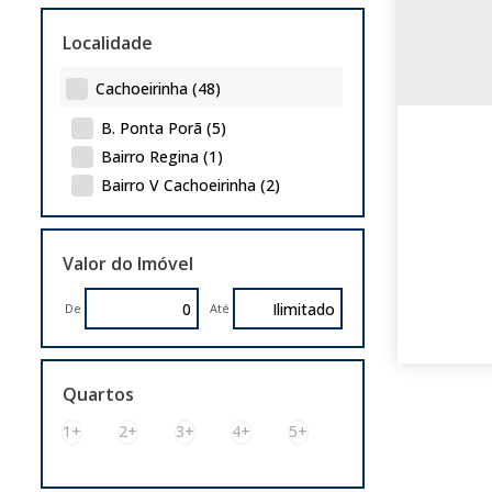
Localidade
Cachoeirinha (48)
B. Ponta Porã (5)
Bairro Regina (1)
Bairro V Cachoeirinha (2)
Bairro Vista Alegre (2)
Bom Princípio (2)
Valor do Imóvel
City (10)
Distrito Industrial (3)
De
Até
Eunice Velha (1)
Fátima (1)
Imbui (1)
Quartos
Jardim América (1)
1+
2+
3+
4+
5+
Jardim Betânia (1)
Jardim do Bosque (1)