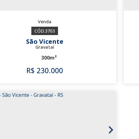
3703
São Vicente
Gravataí
300m²
R$
230.000
3703