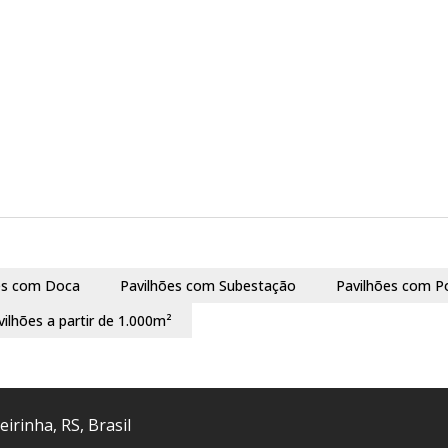
es com Doca
Pavilhões com Subestação
Pavilhões com P
vilhões a partir de 1.000m²
eirinha
,
RS
,
Brasil