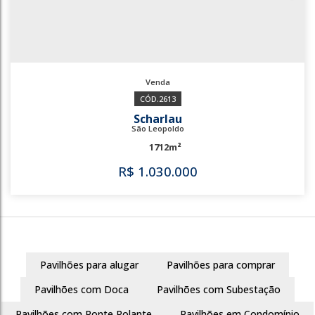
2613
Scharlau
São Leopoldo
1712m²
Pavilhões para alugar
Pavilhões para comprar
R$
1.030.000
Pavilhões com Doca
Pavilhões com Subestação
Pavilhões com Ponte Rolante
Pavilhões em Condomínio