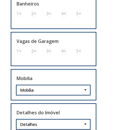
Banheiros
Nova Santa Rita (1)
1+
2+
3+
4+
5+
Floresta (1)
Porto Alegre (1)
Anchieta (1)
Vagas de Garagem
São Leopoldo (1)
1+
2+
3+
4+
5+
Scharlau (1)
Mobilia
Mobília
Detalhes do Imóvel
Detalhes