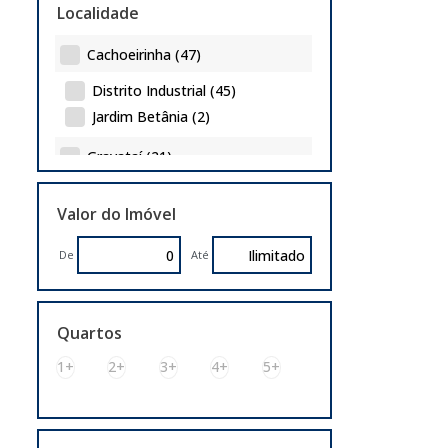
Localidade
Cachoeirinha (47)
Distrito Industrial (45)
Jardim Betânia (2)
Gravataí (21)
Barnabé (2)
Valor do Imóvel
Bom Sucesso (1)
Costa Do Ipiranga (10)
De
Até
Mato Alto (2)
Neópolis (5)
Passo das Pedras (1)
Quartos
Sapucaia do Sul (3)
1+
2+
3+
4+
5+
Boa Vista (2)
Três Portos (1)