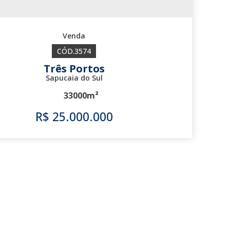
3574
Três Portos
Sapucaia do Sul
33000m²
R$
25.000.000
3574