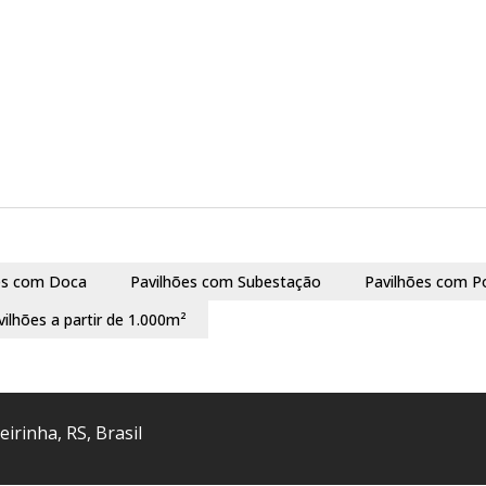
es com Doca
Pavilhões com Subestação
Pavilhões com P
vilhões a partir de 1.000m²
eirinha
,
RS
,
Brasil