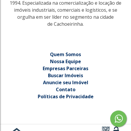
1994. Especializada na comercialização e locação de
imóveis industriais, comerciais e logísticos, e se
orgulha em ser líder no segmento na cidade
de Cachoeirinha.
Quem Somos
Nossa Equipe
Empresas Parceiras
Buscar Imóveis
Anuncie seu Imóvel
3797
Contato
City
Políticas de Privacidade
Cachoeirinha
286m²
385m²
R$
14.000