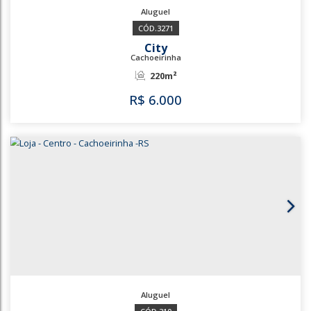
City
Cachoeirinha
100m²
R$
4.000
1241