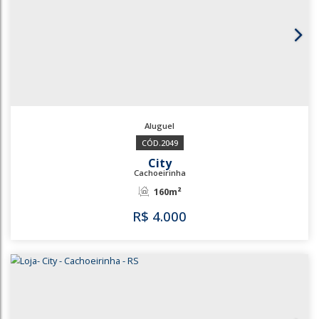
3581
City
Cachoeirinha
53m²
R$
3.200