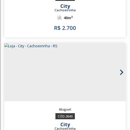
30m²
R$
2.500
1840
2851