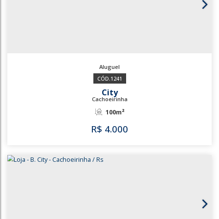
3581
2987
City
Cachoeirinha
89m²
R$
4.000