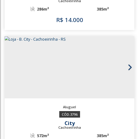
363
City
Cachoeirinha
150m²
R$
5.500
363