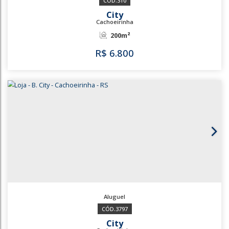
3580
City
Cachoeirinha
87m²
R$
5.250
3580