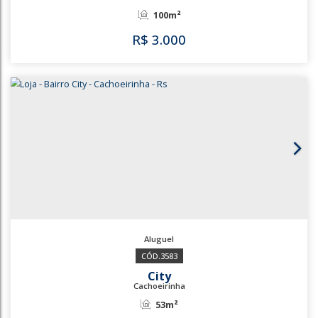
City
Cachoeirinha
40m²
R$
2.700
2851