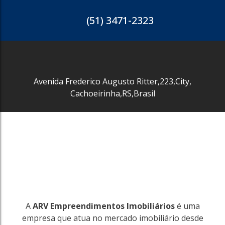
(51) 3471-2323
Avenida Frederico Augusto Ritter
,
223
,
City
,
Cachoeirinha
,
RS
,
Brasil
310
City
Cachoeirinha
200m²
R$
6.800
A
ARV Empreendimentos Imobiliários
é uma
empresa que atua no mercado imobiliário desde
310