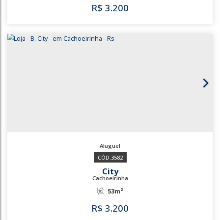
3640
City
Cachoeirinha
100m²
R$
3.000
3640