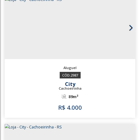
3582
City
Cachoeirinha
53m²
R$
3.200
3582