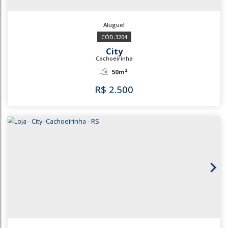
1920
3204
City
Cachoeirinha
50m²
R$
2.500