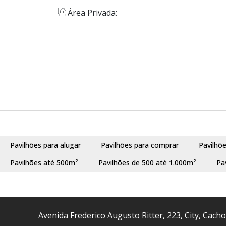
Área Privada:
Pavilhões para alugar
Pavilhões para comprar
Pavilhõ
Pavilhões até 500m²
Pavilhões de 500 até 1.000m²
Pa
Avenida Frederico Augusto Ritter
,
223
,
City
,
Cacho