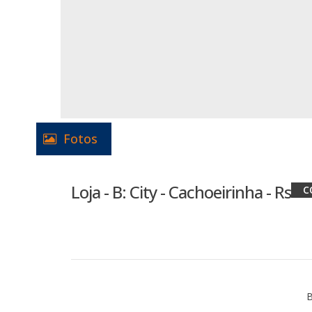
Fotos
Loja - B: City - Cachoeirinha - Rs
B