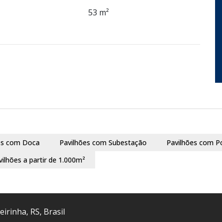
53 m²
es com Doca
Pavilhões com Subestação
Pavilhões com P
vilhões a partir de 1.000m²
eirinha
,
RS
,
Brasil