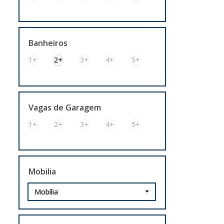
Distrito Industrial (1)
Imbui (1)
Jardim América (2)
Parque da Matriz (3)
Banheiros
Parque Espírito Santo (1)
1+
2+
3+
4+
5+
Princesa Izabel (1)
Porto Alegre (6)
Centro Histórico (1)
Vagas de Garagem
Cristal (1)
1+
2+
3+
4+
5+
Higienópolis (1)
Jardim Floresta (1)
São Geraldo (1)
São Sebastião (1)
Mobilia
Gravataí (4)
Mobília
Bom Sucesso (1)
Parque Florido (2)