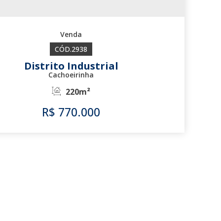
2938
Distrito Industrial
Cachoeirinha
220m²
R$
770.000
2938