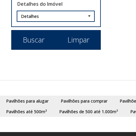
Detalhes do Imóvel
São Jerônimo (1)
Detalhes
Butiá (1)
Centro (1)
Buscar
Limpar
Canoas (1)
Olaria (1)
Caxias do Sul (1)
Nossa Senhora de Lourdes (1)
Erval Seco (1)
Centro (1)
Pavilhões para alugar
Pavilhões para comprar
Pavilhõ
Esteio (1)
Pavilhões até 500m²
Pavilhões de 500 até 1.000m²
Pa
Três Marias (1)
Portão (1)