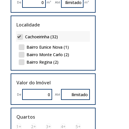
De
m²
Até
m²
Terreno (3)
Localidade
Cachoeirinha (32)
Bairro Eunice Nova (1)
Bairro Monte Carlo (2)
Bairro Regina (2)
Bairro Silveira Martins (1)
Bairro V Cachoeirinha (1)
Valor do Imóvel
Bairro Veranópolis (1)
Bairro Vista Alegre (3)
De
Até
Bom Princípio (1)
Carlos Antônio Wilkens (1)
Centro (6)
Quartos
City (4)
1+
2+
3+
4+
5+