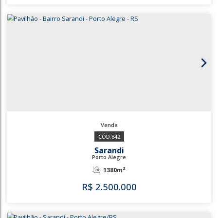
3473
Sarandi
Porto Alegre
825m²
R$
1.800.000
3473