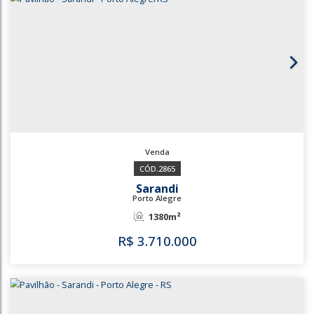
648
Sarandi
Porto Alegre
745m²
753m²
R$
2.300.000
648