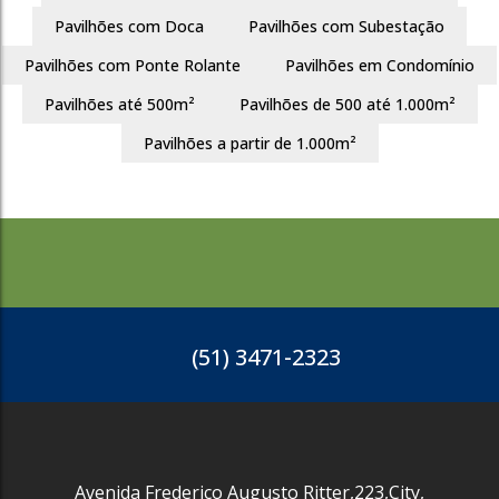
842
Pavilhões com Doca
Pavilhões com Subestação
Pavilhões com Ponte Rolante
Pavilhões em Condomínio
Pavilhões até 500m²
Pavilhões de 500 até 1.000m²
Pavilhões a partir de 1.000m²
2865
(51) 3471-2323
Sarandi
Porto Alegre
1380m²
R$
3.710.000
Avenida Frederico Augusto Ritter
,
223
,
City
,