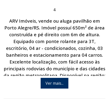
4
ARV Imóveis, vende ou aluga pavilhão em
Porto Alegre/RS. Imóvel possuí 650m² de área
construída e pé direito com 6m de altura.
Equipado com ponte rolante para 3T,
escritório, 04 ar - condicionados, cozinha, 03
banheiros e estacionamento para 04 carros.
Excelente localização, com fácil acesso às
principais rodovias do município e das cidades
da região metropolitana. Disponível na região:
internet, abastecimento de água, energia
Ver mais...
elétrica, linha telefônica e linha de ônibus.
Agende hoje mesmo uma visita com um de
nossos consultores.